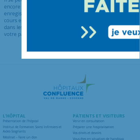
encore disponible au téléchargement. Les
enregistrements des vaccinations sont nombreux et en
cours et nous mettons tout en oeuvre pour les réaliser
dans les meilleurs délais. Nous vous remercions de
votre patience.
L’HÔPITAL
PATIENTS ET VISITEURS
Présentation de l’hôpital
Venir en consultation
Institut de Formation Soins Infirmiers et
Préparer une hospitalisation
Aides-Soignants
Vos droits et devoirs
Mécénat – Faire un don
Vous êtes en situation de handicap