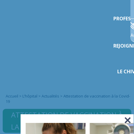
PROFESS
A
REJOIGN
LE CHI
Accueil
>
L’hôpital
>
Actualités
>
Attestation de vaccination à la Covid-
19
ATTESTATION DE VACCINATION À
LA COVID-19