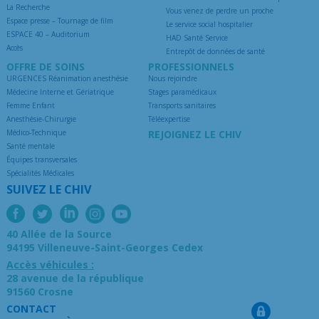
La Recherche
Vous venez de perdre un proche
Espace presse – Tournage de film
Le service social hospitalier
ESPACE 40 – Auditorium
HAD Santé Service
Accès
Entrepôt de données de santé
OFFRE DE SOINS
PROFESSIONNELS
URGENCES Réanimation anesthésie
Nous rejoindre
Médecine Interne et Gériatrique
Stages paramédicaux
Femme Enfant
Transports sanitaires
Anesthésie-Chirurgie
Téléexpertise
Médico-Technique
REJOIGNEZ LE CHIV
Santé mentale
Équipes transversales
Spécialités Médicales
SUIVEZ LE CHIV
40 Allée de la Source
94195 Villeneuve-Saint-Georges Cedex
Accès véhicules :
28 avenue de la république
91560 Crosne
CONTACT