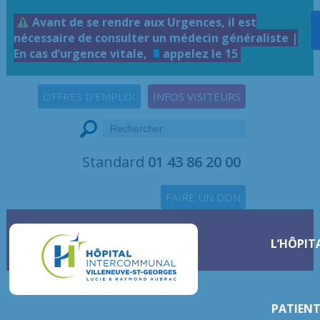
Avant de se rendre aux Urgences, il est
nécessaire de consulter un médecin généraliste |
En cas d’urgence vitale,
appelez le 15
OFFRES D'EMPLOI
INFOS VISITEURS
Standard
01 43 86 20 00
FAIRE UN DON
L’HÔPIT
PATIENT