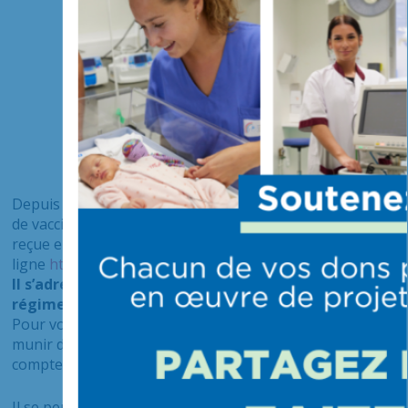
Depuis le 27 mai 2021, pour obtenir votre attestation
de vaccination à la Covid-19 après chaque injection
reçue en France, vous pouvez accéder au service en
ligne
https://attestation-vaccin.ameli.fr/
Il s’adresse uniquement aux bénéficiaires d’un
régime français d’assurance maladie .
Pour vous identifier avec FranceConnect ,merci de vous
munir de vos codes d’accès à votre compte AMELI , votre
compte espace impôts ou votre compte MSA.
Il se peut néanmoins que votre attestation ne soit pas