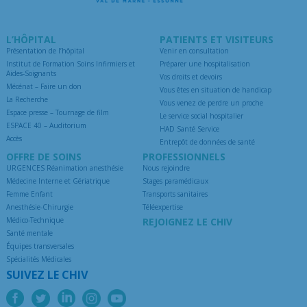
L’HÔPITAL
PATIENTS ET VISITEURS
Présentation de l’hôpital
Venir en consultation
Institut de Formation Soins Infirmiers et
Préparer une hospitalisation
Aides-Soignants
Vos droits et devoirs
Mécénat – Faire un don
Vous êtes en situation de handicap
La Recherche
Vous venez de perdre un proche
Espace presse – Tournage de film
Le service social hospitalier
ESPACE 40 – Auditorium
HAD Santé Service
Accès
Entrepôt de données de santé
OFFRE DE SOINS
PROFESSIONNELS
URGENCES Réanimation anesthésie
Nous rejoindre
Médecine Interne et Gériatrique
Stages paramédicaux
Femme Enfant
Transports sanitaires
Anesthésie-Chirurgie
Téléexpertise
Médico-Technique
REJOIGNEZ LE CHIV
Santé mentale
Équipes transversales
Spécialités Médicales
SUIVEZ LE CHIV