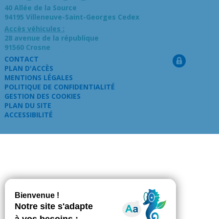
40 Allée de la Source
94195 Villeneuve-Saint-Georges Cedex
Accès véhicules :
28 avenue de la république
91560 Crosne
CONTACT
PLAN D'ACCÈS
MENTIONS LÉGALES
POLITIQUE DE CONFIDENTIALITÉ
GESTION DES COOKIES
PLAN DU SITE
ACCESSIBILITÉ