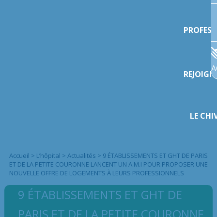
PROFESS
A
REJOIGN
LE CHI
Accueil
>
L’hôpital
>
Actualités
>
9 ÉTABLISSEMENTS ET GHT DE PARIS
ET DE LA PETITE COURONNE LANCENT UN A.M.I POUR PROPOSER UNE
NOUVELLE OFFRE DE LOGEMENTS À LEURS PROFESSIONNELS
9 ÉTABLISSEMENTS ET GHT DE
PARIS ET DE LA PETITE COURONNE