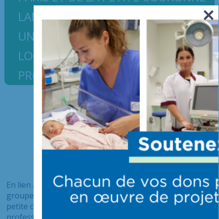
LANCENT UN A.M.I POUR PROPOSER
UNE NOUVELLE OFFRE DE
LOGEMENTS À LEURS
PROFESSIONNELS
En lien avec l’ARS Île-de-France, 9 établissements et
groupements hospitaliers de territoire de Paris et de la
petite couronne, regroupant plus de 34 000
professionnels, lancent une consultation auprès des