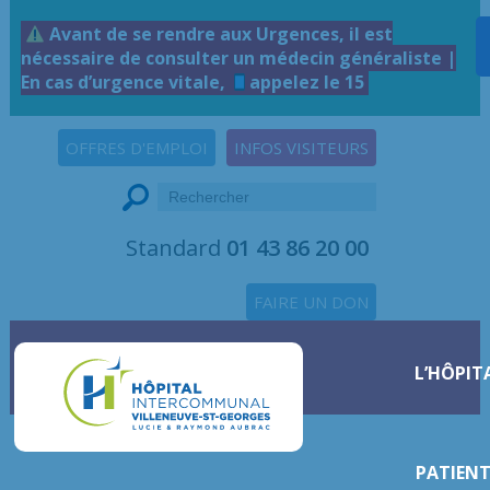
Avant de se rendre aux Urgences, il est
nécessaire de consulter un médecin généraliste |
En cas d’urgence vitale,
appelez le 15
OFFRES D'EMPLOI
INFOS VISITEURS
Standard
01 43 86 20 00
FAIRE UN DON
L’HÔPIT
PATIENT