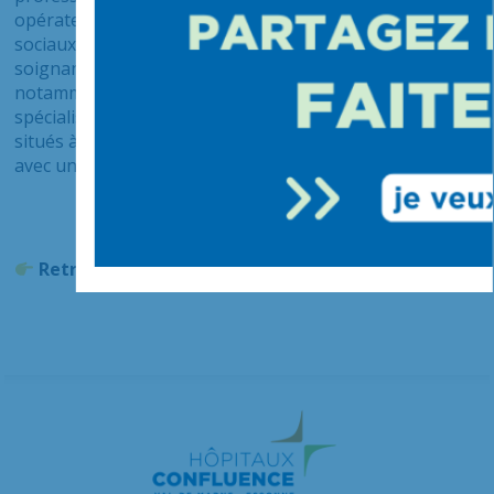
opérateurs du logement francilien (dont les bailleurs
sociaux) visant à faciliter leur accès au logement. Les
soignants exerçant des métiers « en tension »,
notamment les infirmier.ères et infirmier.ères
spécialisé.es, pourront ainsi bénéficier de logements
situés à proximité de leur établissement hospitalier,
avec un loyer attractif.
Retrouvez notre communiqué de presse
ici
.