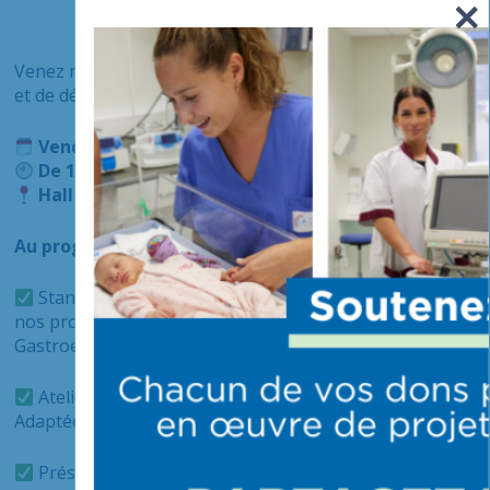
Venez nous rencontrer pour une journée d’information
et de dépistage:
Vendredi 27 mars 2026
De 10h à 16h
Hall de l’Hôpital (CHIV)
Au programme :
Stands d’information et conseils personnalisés par
nos professionnels du service d’Hépato-
Gastroentérologie.
Ateliers avec les éducateurs en Activité Physique
Adaptée (APA).
Présence de la
CPAM 94
et du
CRCDC Île-de-France