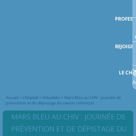
PROFESS
REJOIGN
LE CHI
A
Accueil
>
L’hôpital
>
Actualités
>
Mars Bleu au CHIV : Journée de
prévention et de dépistage du cancer colorectal
MARS BLEU AU CHIV : JOURNÉE DE
PRÉVENTION ET DE DÉPISTAGE DU