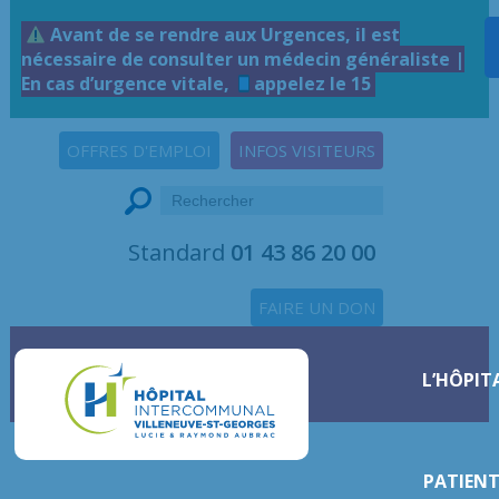
Avant de se rendre aux Urgences, il est
nécessaire de consulter un médecin généraliste |
En cas d’urgence vitale,
appelez le 15
OFFRES D'EMPLOI
INFOS VISITEURS
Standard
01 43 86 20 00
FAIRE UN DON
L’HÔPIT
PATIENT