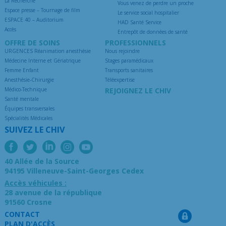
La Recherche
Vous venez de perdre un proche
Espace presse – Tournage de film
Le service social hospitalier
ESPACE 40 – Auditorium
HAD Santé Service
Accès
Entrepôt de données de santé
OFFRE DE SOINS
PROFESSIONNELS
URGENCES Réanimation anesthésie
Nous rejoindre
Médecine Interne et Gériatrique
Stages paramédicaux
Femme Enfant
Transports sanitaires
Anesthésie-Chirurgie
Téléexpertise
Médico-Technique
REJOIGNEZ LE CHIV
Santé mentale
Équipes transversales
Spécialités Médicales
SUIVEZ LE CHIV
40 Allée de la Source
94195 Villeneuve-Saint-Georges Cedex
Accès véhicules :
28 avenue de la république
91560 Crosne
CONTACT
PLAN D'ACCÈS