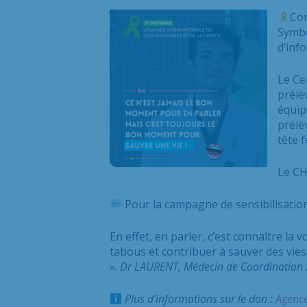
Com
Symbo
d’inf
Le Ce
prélè
équip
prélè
tête 
Le CH
Pour la campagne de sensibilisation
En effet, en parler, c’est connaître la 
tabous et contribuer à sauver des vies
».
Dr LAURENT, Médecin de Coordination H
Plus d’informations sur le don :
Agence