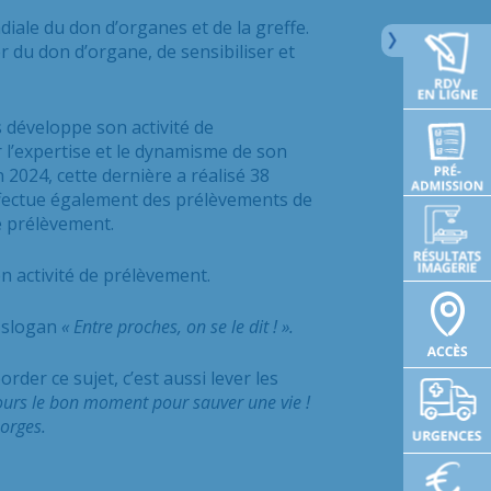
iale du don d’organes et de la greffe.
r du don d’organe, de sensibiliser et
 développe son activité de
 l’expertise et le dynamisme de son
 2024, cette dernière a réalisé 38
effectue également des prélèvements de
e prélèvement.
 activité de prélèvement.
 slogan
« Entre proches, on se le dit ! ».
rder ce sujet, c’est aussi lever les
jours le bon moment pour sauver une vie !
orges.