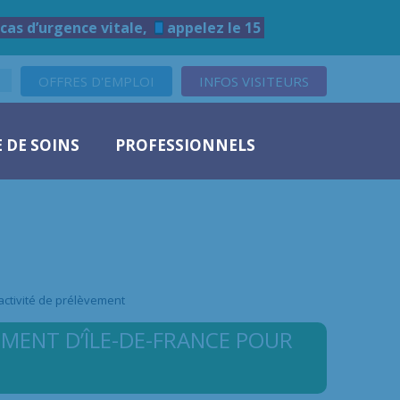
cas d’urgence vitale,
appelez le 15
OFFRES D'EMPLOI
INFOS VISITEURS
 DE SOINS
PROFESSIONNELS
 activité de prélèvement
SEMENT D’ÎLE-DE-FRANCE POUR