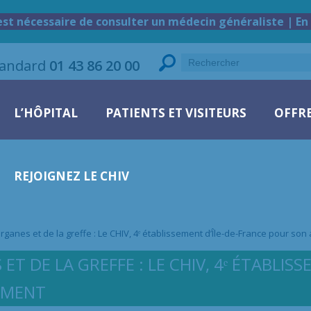
est nécessaire de consulter un médecin généraliste | En 
tandard
01 43 86 20 00
L’HÔPITAL
PATIENTS ET VISITEURS
OFFRE
REJOIGNEZ LE CHIV
rganes et de la greffe : Le CHIV, 4ᵉ établissement d’Île-de-France pour son
T DE LA GREFFE : LE CHIV, 4ᵉ ÉTABLIS
EMENT