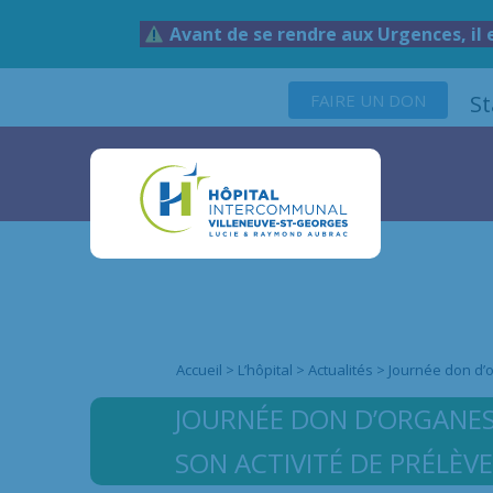
Avant de se rendre aux Urgences, il 
FAIRE UN DON
S
Accueil
>
L’hôpital
>
Actualités
>
Journée don d’o
JOURNÉE DON D’ORGANES E
SON ACTIVITÉ DE PRÉLÈV