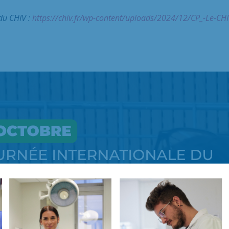
 du CHIV :
https://chiv.fr/wp-content/uploads/2024/12/CP_-Le-CHI