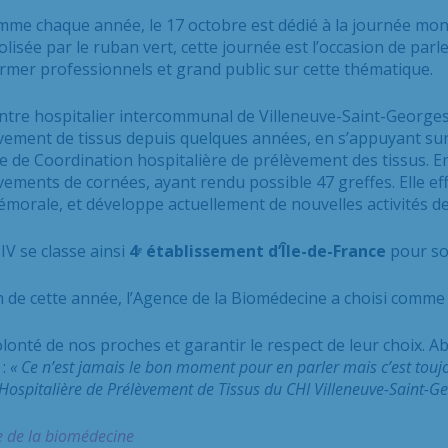
me chaque année, le 17 octobre est dédié à la journée mond
lisée par le ruban vert, cette journée est l’occasion de parle
ormer professionnels et grand public sur cette thématique.
ntre hospitalier intercommunal de Villeneuve-Saint-Georges
vement de tissus depuis quelques années, en s’appuyant sur
e de Coordination hospitalière de prélèvement des tissus. En
vements de cornées, ayant rendu possible 47 greffes. Elle 
fémorale, et développe actuellement de nouvelles activités d
IV se classe ainsi
4ᵉ établissement d’Île-de-France
pour son
 de cette année, l’Agence de la Biomédecine a choisi comme
volonté de nos proches et garantir le respect de leur choix. Abo
 :
« Ce n’est jamais le bon moment pour en parler mais c’est tou
ospitalière de Prélèvement de Tissus du CHI Villeneuve-Saint-Ge
 de la biomédecine