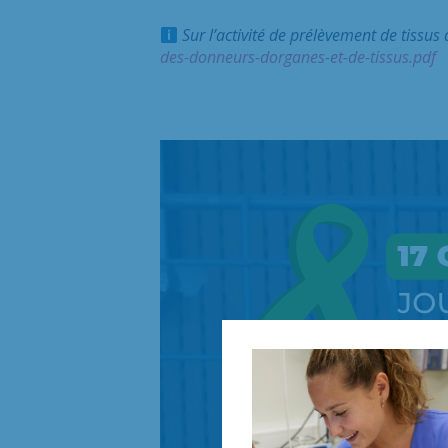
Sur l’activité de prélèvement de tissus
des-donneurs-dorganes-et-de-tissus.pdf