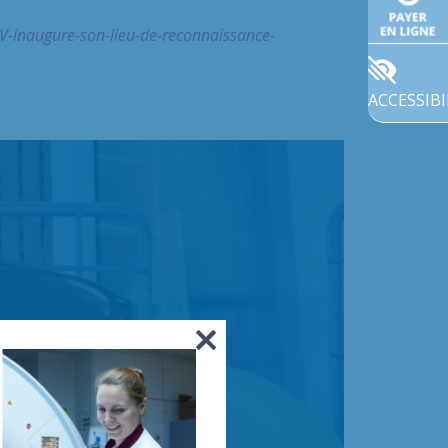
V-inaugure-son-lieu-de-reconnaissance-
ACCESSIBI