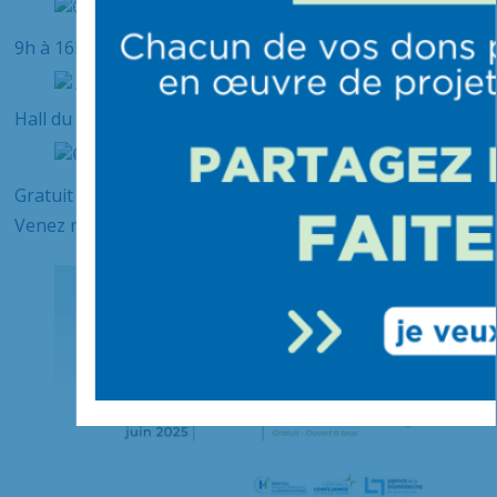
9h à 16h
Hall du CHIV
Gratuit et ouvert à tous
Venez rencontrer nos soignants !