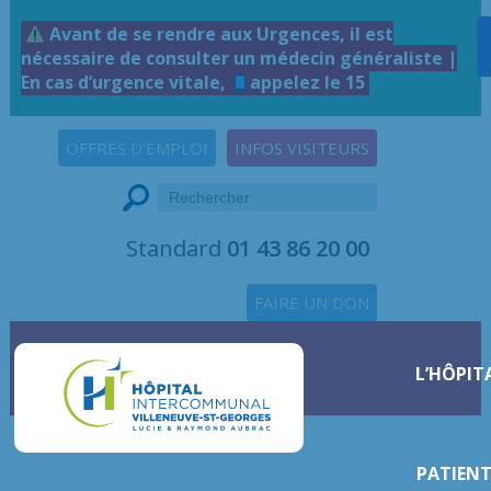
Avant de se rendre aux Urgences, il est
nécessaire de consulter un médecin généraliste |
En cas d’urgence vitale,
appelez le 15
OFFRES D'EMPLOI
INFOS VISITEURS
Standard
01 43 86 20 00
FAIRE UN DON
L’HÔPIT
PATIENT