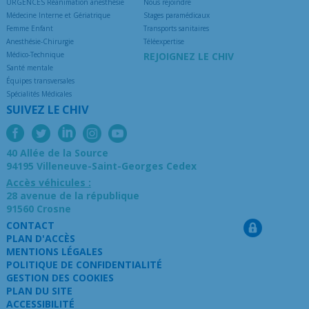
URGENCES Réanimation anesthésie
Nous rejoindre
Médecine Interne et Gériatrique
Stages paramédicaux
Femme Enfant
Transports sanitaires
Anesthésie-Chirurgie
Téléexpertise
Médico-Technique
REJOIGNEZ LE CHIV
Santé mentale
Équipes transversales
Spécialités Médicales
SUIVEZ LE CHIV
40 Allée de la Source
94195 Villeneuve-Saint-Georges Cedex
Accès véhicules :
28 avenue de la république
91560 Crosne
CONTACT
PLAN D'ACCÈS
MENTIONS LÉGALES
POLITIQUE DE CONFIDENTIALITÉ
GESTION DES COOKIES
PLAN DU SITE
ACCESSIBILITÉ