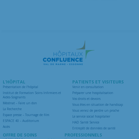
L’HÔPITAL
PATIENTS ET VISITEURS
Présentation de l’hôpital
Venir en consultation
Institut de Formation Soins Infirmiers et
Préparer une hospitalisation
Aides-Soignants
Vos droits et devoirs
Mécénat – Faire un don
Vous êtes en situation de handicap
La Recherche
Vous venez de perdre un proche
Espace presse – Tournage de film
Le service social hospitalier
ESPACE 40 – Auditorium
HAD Santé Service
Accès
Entrepôt de données de santé
OFFRE DE SOINS
PROFESSIONNELS