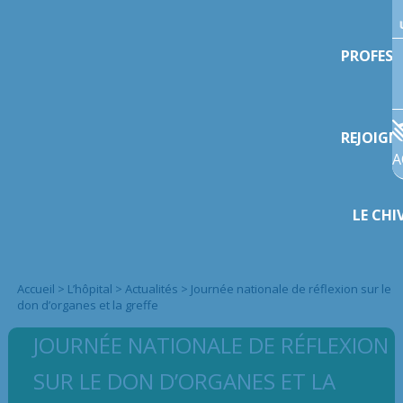
PROFESS
REJOIGN
A
LE CHI
Accueil
>
L’hôpital
>
Actualités
>
Journée nationale de réflexion sur le
don d’organes et la greffe
JOURNÉE NATIONALE DE RÉFLEXION
SUR LE DON D’ORGANES ET LA